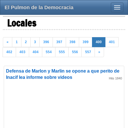
El Pulmon de la Democracia
Toggle
naviga
Locales
«
1
2
3
396
397
398
399
400
401
402
403
404
554
555
556
557
»
Defensa de Marlon y Marlin se opone a que perito de
Inacif lea informe sobre videos
Hits 1840