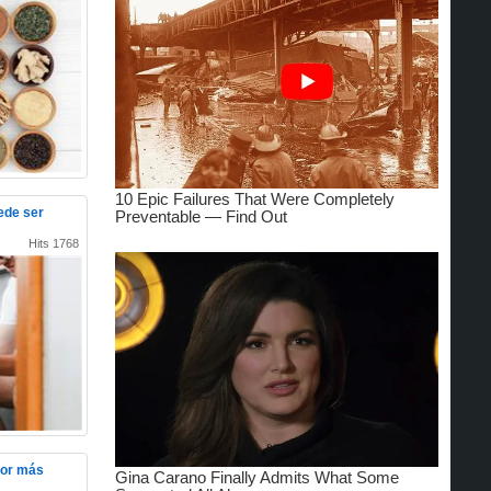
ede ser
Hits 1768
por más