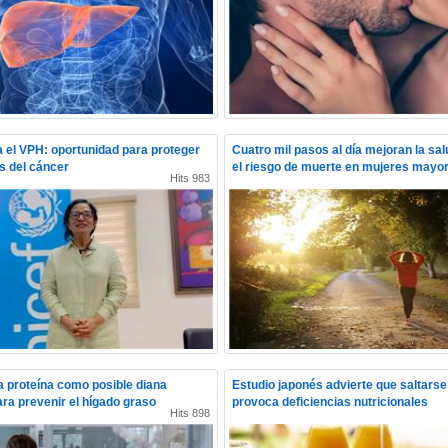
 el VPH: oportunidad para proteger
Cuatro mil pasos al día mejoran la sa
as del cáncer
el riesgo de muerte en mujeres mayo
Hits 983
na proteína como posible diana
Estudio japonés advierte que saltars
ara prevenir el hígado graso
provoca deficiencias nutricionales
Hits 898