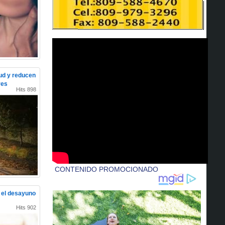
lud y reducen
res
Hits 898
e el desayuno
Hits 902