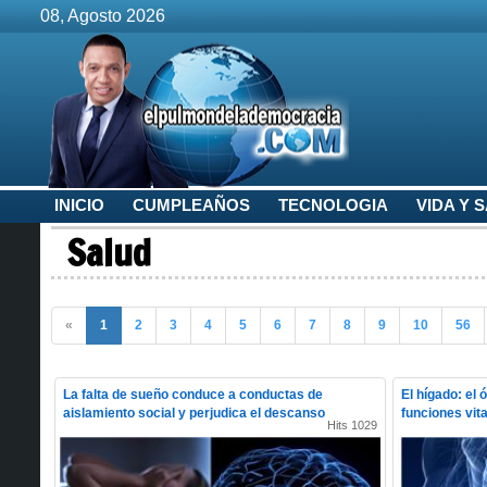
08, Agosto 2026
INICIO
CUMPLEAÑOS
TECNOLOGIA
VIDA Y 
Salud
«
1
2
3
4
5
6
7
8
9
10
56
La falta de sueño conduce a conductas de
El hígado: el 
aislamiento social y perjudica el descanso
funciones vit
Hits 1029