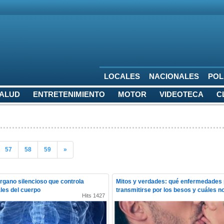
LOCALES
NACIONALES
POL
SALUD
ENTRETENIMIENTO
MOTOR
VIDEOTECA
C
57
58
59
»
órgano silencioso que controla
Mitos y verdades: qué enfermedades
ales del cuerpo
transmitirse por los besos y cuáles n
Hits 1427