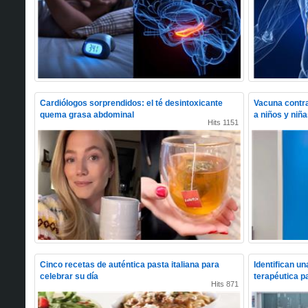
Cardiólogos sorprendidos: el té desintoxicante
Vacuna contra
quema grasa abdominal
a niños y niñ
Hits 1151
Cinco recetas de auténtica pasta italiana para
Identifican u
celebrar su día
terapéutica p
Hits 871