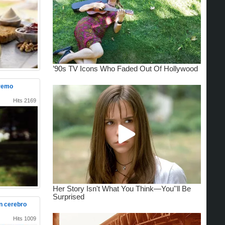
tremo
Hits 2169
un cerebro
Hits 1009