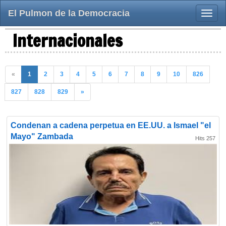
El Pulmon de la Democracia
Toggle
naviga
Internacionales
«
1
2
3
4
5
6
7
8
9
10
826
827
828
829
»
Condenan a cadena perpetua en EE.UU. a Ismael "el
Mayo" Zambada
Hits 257