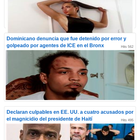
Dominicano denuncia que fue detenido por error y
golpeado por agentes de ICE en el Bronx
Hits 562
Declaran culpables en EE. UU. a cuatro acusados por
el magnicidio del presidente de Haití
Hits 495