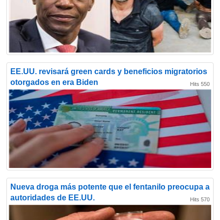
EE.UU. revisará green cards y beneficios migratorios
otorgados en era Biden
Hits 550
Nueva droga más potente que el fentanilo preocupa a
autoridades de EE.UU.
Hits 570