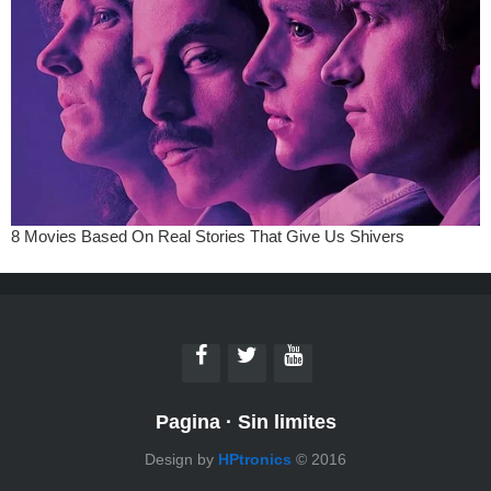
Pagina
·
Sin limites
Design by
HPtronics
© 2016