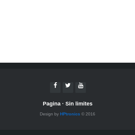
Pagina
·
Sin limites
Design by
HPtronics
© 2016