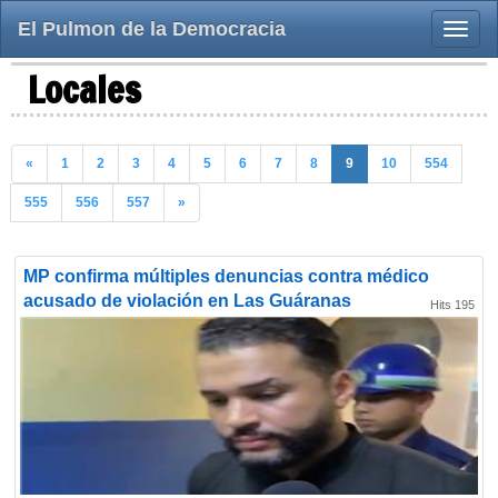
El Pulmon de la Democracia
Toggle
naviga
Locales
«
1
2
3
4
5
6
7
8
9
10
554
555
556
557
»
MP confirma múltiples denuncias contra médico
acusado de violación en Las Guáranas
Hits 195