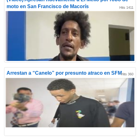
moto en San Francisco de Macorís
Hits 1411
Arrestan a “Canelo” por presunto atraco en SFM
Hits 360