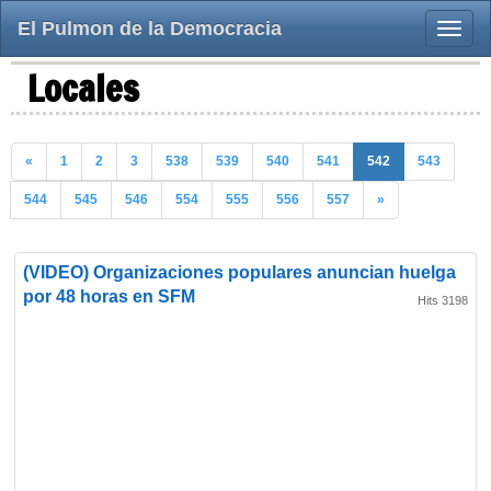
El Pulmon de la Democracia
Toggle
naviga
Locales
«
1
2
3
538
539
540
541
542
543
544
545
546
554
555
556
557
»
(VIDEO) Organizaciones populares anuncian huelga
por 48 horas en SFM
Hits 3198