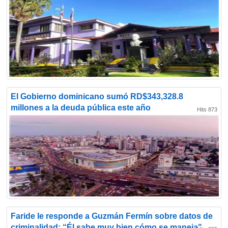
El Gobierno dominicano sumó RD$343,328.8
millones a la deuda pública este año
Hits 873
Faride le responde a Guzmán Fermín sobre datos de
criminalidad: “Él sabe muy bien cómo se maneja"