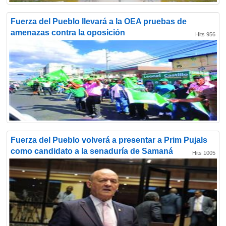
Fuerza del Pueblo llevará a la OEA pruebas de
amenazas contra la oposición
Hits 956
Fuerza del Pueblo volverá a presentar a Prim Pujals
como candidato a la senaduría de Samaná
Hits 1005