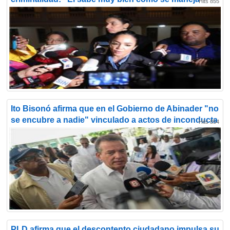
Hits 855
Ito Bisonó afirma que en el Gobierno de Abinader "no
se encubre a nadie" vinculado a actos de inconducta
Hits 854
PLD afirma que el descontento ciudadano impulsa su