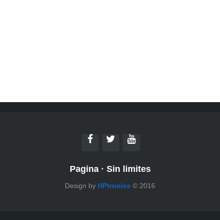
Pagina
·
Sin limites
Design by
HPtronics
© 2016