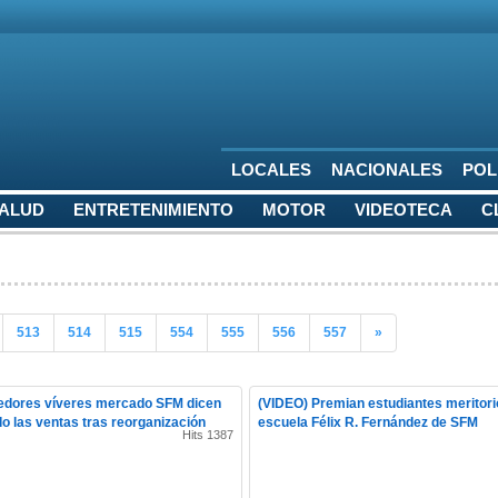
LOCALES
NACIONALES
POL
SALUD
ENTRETENIMIENTO
MOTOR
VIDEOTECA
C
513
514
515
554
555
556
557
»
edores víveres mercado SFM dicen
(VIDEO) Premian estudiantes meritori
 las ventas tras reorganización
escuela Félix R. Fernández de SFM
Hits 1387