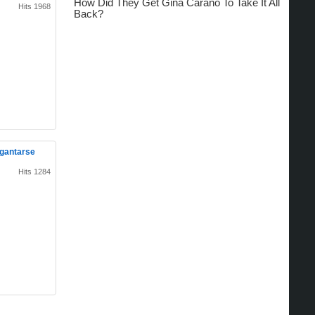
Hits 1968
agantarse
Hits 1284