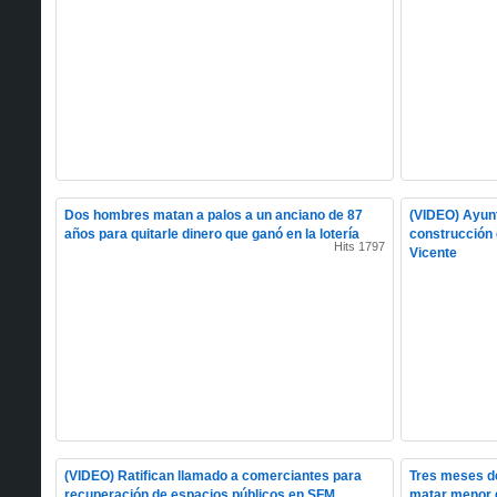
Dos hombres matan a palos a un anciano de 87
(VIDEO) Ayun
años para quitarle dinero que ganó en la lotería
construcción 
Hits 1797
Vicente
(VIDEO) Ratifican llamado a comerciantes para
Tres meses d
recuperación de espacios públicos en SFM
matar menor 