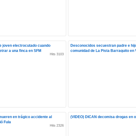
e joven electrocutado cuando
Desconocidos secuestran padre e hijo
etrar a una finca en SFM
comunidad de La Pista Barraquito en V
Hits 3103
ueren en trágico accidente al
(VIDEO) DICAN decomisa drogas en o
ió Fula
Hits 2326