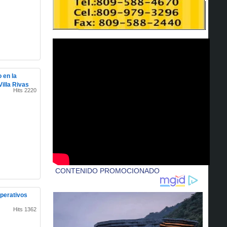
 en la
illa Rivas
Hits 2220
perativos
Hits 1362