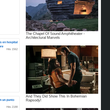
 en hospital
bre
Hits 1562
n un punto
Hits 2188