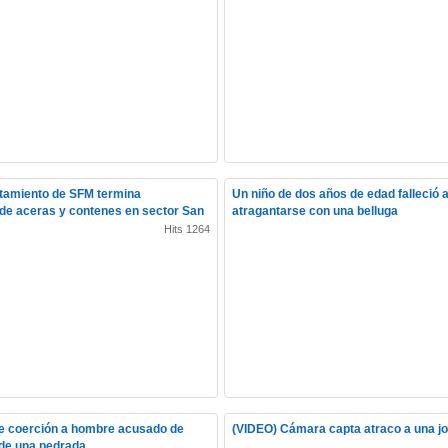
tamiento de SFM termina
Un niño de dos años de edad falleció a
de aceras y contenes en sector San
atragantarse con una belluga
Hits 1264
e coerción a hombre acusado de
(VIDEO) Cámara capta atraco a una j
de una pedrada