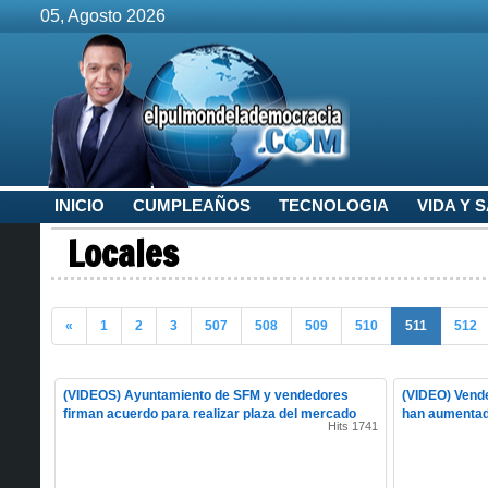
05, Agosto 2026
INICIO
CUMPLEAÑOS
TECNOLOGIA
VIDA Y 
Locales
«
1
2
3
507
508
509
510
511
512
(VIDEOS) Ayuntamiento de SFM y vendedores
(VIDEO) Vend
firman acuerdo para realizar plaza del mercado
han aumentado
Hits 1741