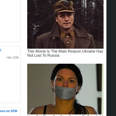
l
Hits 1295
oven en SFM