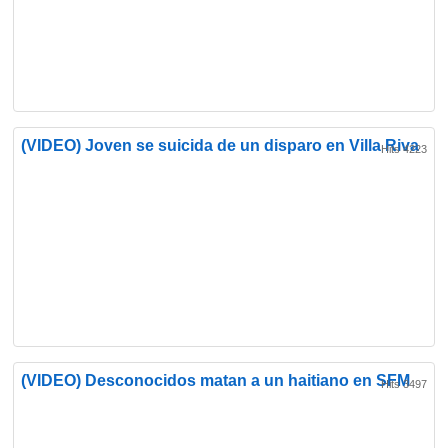
(VIDEO) Joven se suicida de un disparo en Villa Riva
Hits 4223
(VIDEO) Desconocidos matan a un haitiano en SFM
Hits 3497