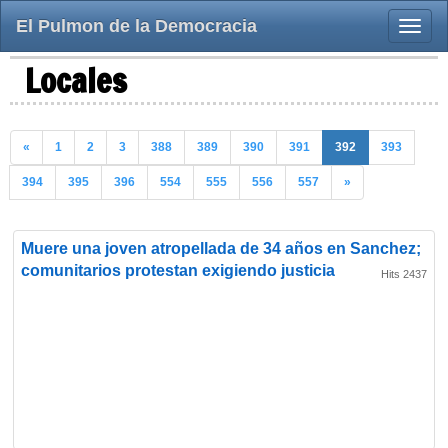
El Pulmon de la Democracia
Toggle
naviga
Locales
«
1
2
3
388
389
390
391
392
393
394
395
396
554
555
556
557
»
Muere una joven atropellada de 34 años en Sanchez;
comunitarios protestan exigiendo justicia
Hits 2437