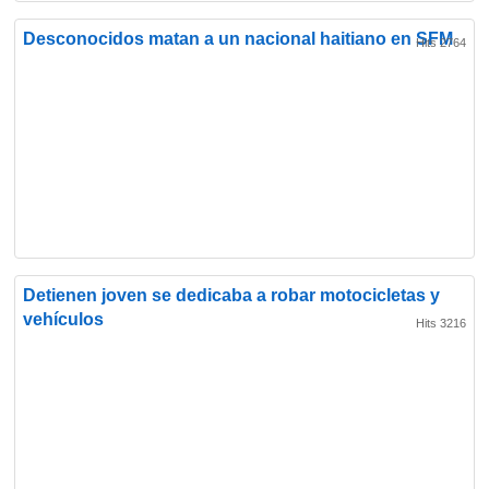
Desconocidos matan a un nacional haitiano en SFM
Hits 2764
Detienen joven se dedicaba a robar motocicletas y
vehículos
Hits 3216