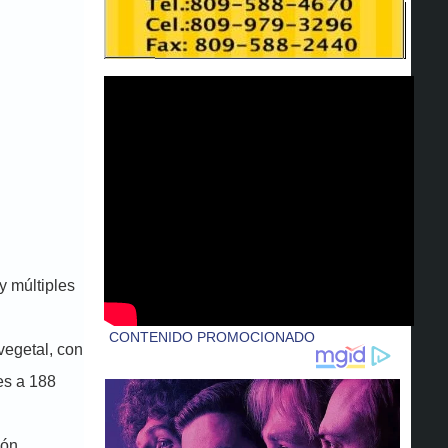
y múltiples
vegetal, con
es a 188
ión,