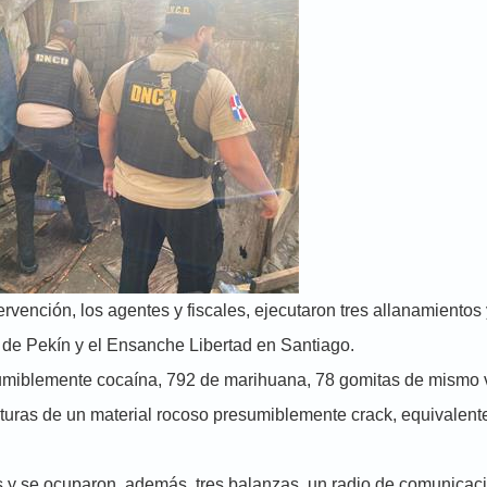
rvención, los agentes y fiscales, ejecutaron tres allanamientos 
 de Pekín y el Ensanche Libertad en Santiago.
umiblemente cocaína, 792 de marihuana, 78 gomitas de mismo 
uras de un material rocoso presumiblemente crack, equivalent
s y se ocuparon, además, tres balanzas, un radio de comunicac