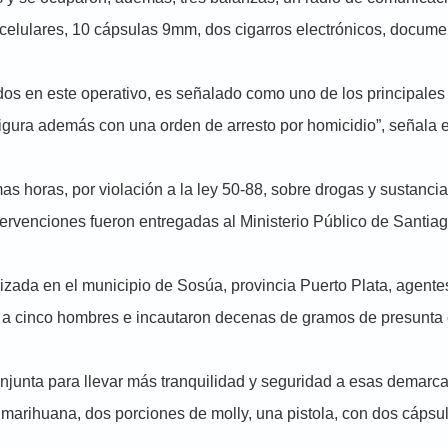
elulares, 10 cápsulas 9mm, dos cigarros electrónicos, documen
os en este operativo, es señalado como uno de los principales
figura además con una orden de arresto por homicidio”, señala e
as horas, por violación a la ley 50-88, sobre drogas y sustanci
tervenciones fueron entregadas al Ministerio Público de Santiag
zada en el municipio de Sosúa, provincia Puerto Plata, agente
n a cinco hombres e incautaron decenas de gramos de presunta 
njunta para llevar más tranquilidad y seguridad a esas demarc
arihuana, dos porciones de molly, una pistola, con dos cápsul