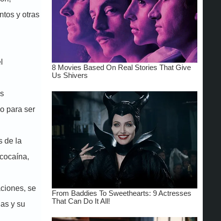
tos y otras
l
as
o para ser
s de la
cocaína,
aciones, se
as y su