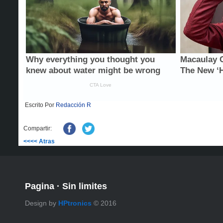
Escrito Por
Redacción R
Compartir:
<<<< Atras
Pagina
·
Sin limites
Design by
HPtronics
© 2016