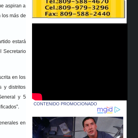
ue aspiran a
n los más de
rtido estará
l Secretario
crita en los
 y distritos
General y 5
ficados”.
generales en