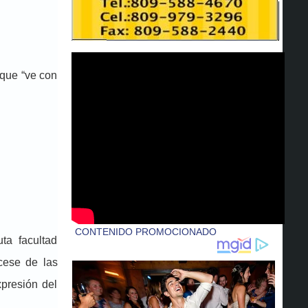
 que “ve con
ta facultad
 cese de las
xpresión del