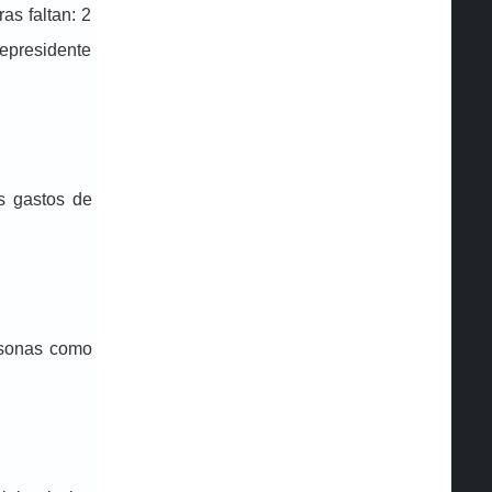
as faltan: 2
cepresidente
os gastos de
ersonas como