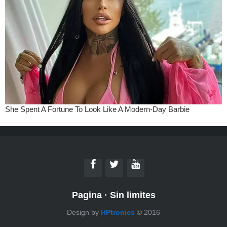
Pagina
·
Sin limites
Design by
HPtronics
© 2016