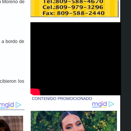
am Moreno de
n a bordo de
cibieron los