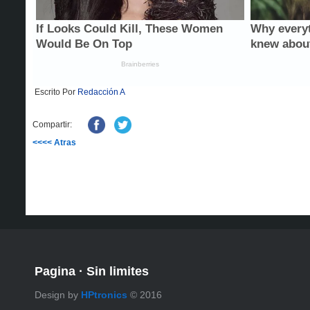
Escrito Por
Redacción A
Compartir:
<<<< Atras
Pagina
·
Sin limites
Design by
HPtronics
© 2016