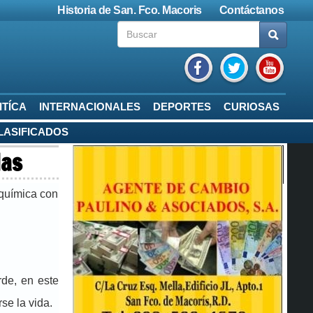
Historia de San. Fco. Macoris
Contáctanos
ITÍCA
INTERNACIONALES
DEPORTES
CURIOSAS
LASIFICADOS
das
 química con
rde, en este
se la vida.