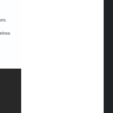
ris.
elosa.