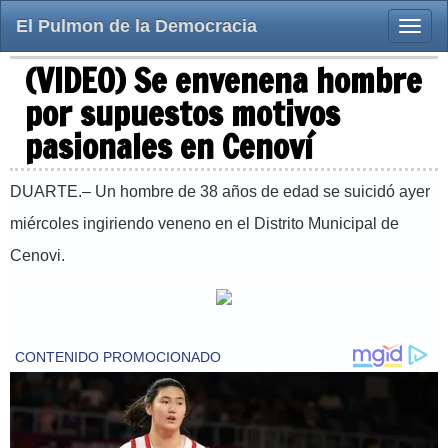
El Pulmon de la Democracia
Toggle
naviga
(VIDEO) Se envenena hombre
por supuestos motivos
pasionales en Cenoví
DUARTE.– Un hombre de 38 años de edad se suicidó ayer
miércoles ingiriendo veneno en el Distrito Municipal de
Cenovi.